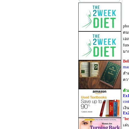
pho
ตนเ
เอง
fun
มาก
Bel
mac
สำค
ควา
ตัว
Ex1
cos
เงิ
Ex2
“
be
เล่