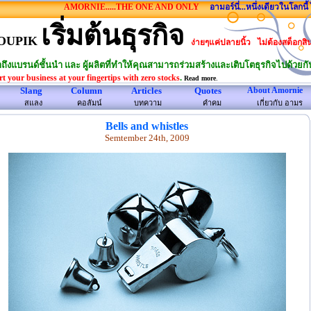
AMORNIE.....THE ONE AND ONLY
อามอร์นี่...หนึ่งเดียวในโลกนี้ ไม่ม
เริ่มต้นธุรกิจ
OUPIK
ง่ายๆแค่ปลายนิ้ว
ไม่ต้องสต็อกสิ
าถึงแบรนด์ชั้นนำ และ ผู้ผลิตที่ทำให้คุณสามารถร่วมสร้างและเติบโตธุรกิจไปด้วยกั
.
rt your business at your fingertips with zero stocks
.
Read more
Slang
Column
Articles
Quotes
About Amornie
สแลง
คอลัมน์
บทความ
คําคม
เกี่ยวกับ อามร
Bells and whistles
Semtember 24th, 2009