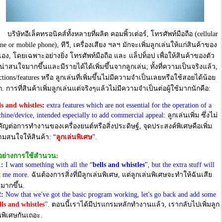
บริษัทอีเล็คทรอนิคส์ทั้งหลายที่ผลิต คอมพิ้วเต่อร์, โทรศัพท์มือถือ (cellular
ne or mobile phone), ทีวี, เครื่องเสียง ฯลฯ มักจะเพิ่มลูกเล่นให้แก่สินค้าของ
อง, โดยเฉพาะอย่างยิ่ง โทรศัพท์มือถือ และ แล็ปท็อป เพื่อให้สินค้าของตัว
น่าสนใจมากขึ้นและมีรายได้ได้เพิ่มขึ้นจากลูกเล่น; ทั้งที่ความเป็นจริงแล้ว,
ctions/features หรือ ลูกเล่นที่เพิ่มขึ้นไม่มีความจำเป็นเลยหรือใช้สอยได้น้อย
. การที่สินค้าเพิ่มลูกเล่นแต่จริงๆแล้วไม่มีความจำเป็นต่อผู้ใช้มากนักคือ:
ls and whistles
:
extra features which are not essential for the operation of a
hine/device, intended especially to add commercial appeal
: ลูกเล่นเพิ่ม ซึ่งไม่
ัญต่อการทำงานของเครื่องยนต์หรือสิ่งประดิษฐ์, จุดประสงค์พิเศษคือเพิ่ม
มสนใจให้สินค้า: “
ลูกเล่นพิเศษ
”.
อย่างการใช้สำนวน:
:
I want something with all the “
bells and whistles
”, but the extra stuff will
t me more.
ฉันต้องการสิ่งที่มีลูกเล่นพิเศษ, แต่ลูกเล่นพิเศษจะทำให้ฉันเสีย
นมากขึ้น.
:
Now that we've got the basic program working, let's go back and add some
lls and
whistles
”.
ตอนนี้เราได้มีปรแกรมหลักทำงานแล้ว, เรากลับไปเพิ่มลูก
นพิเศษกันเถอะ.