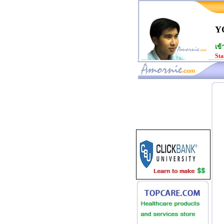
Y
เข้
Sta
www.amornie.com>