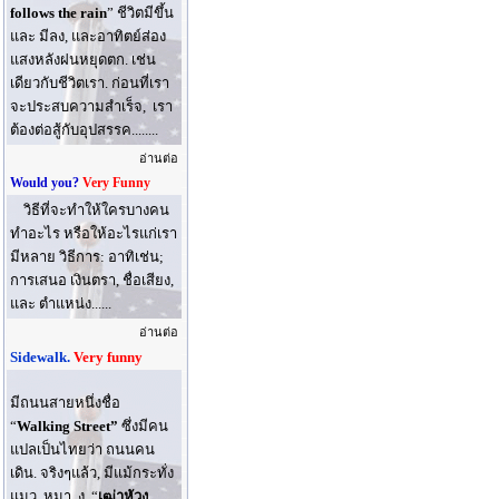
follows the rain
” ชีวิตมีขึ้น
และ มีลง, และอาทิตย์ส่อง
แสงหลังฝนหยุดตก. เช่น
เดียวกับชีวิตเรา. ก่อนที่เรา
จะประสบความสำเร็จ, เรา
ต้องต่อสู้กับอุปสรรค........
อ่านต่อ
Would you?
Very Funny
วิธีที่จะทําให้ใครบางคน
ทําอะไร หรือให้อะไรแก่เรา
มีหลาย วิธีการ: อาทิเช่น;
การเสนอ เงินตรา, ชื่อเสียง,
และ ตําแหน่ง......
อ่านต่อ
Sidewalk.
Very funny
มีถนนสายหนึ่งชื่อ
“
Walking Street”
ซึ่งมีคน
แปลเป็นไทยว่า ถนนคน
เดิน. จริงๆแล้ว, มีแม้กระทั่ง
แมว, หมา, งู, “
เฒ่าหัวงู