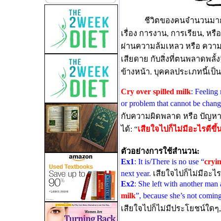
ชีวิตของคนจำนวนมาก
เรื่อง การงาน, การเรียน, หร
ผ่านความล้มเหลว หรือ ความผิ
เสียดาย กับสิ่งที่ตนพลาดพลั้
ข้างหน้า. บุคคลประเภทนี้เป็น
Cry over spilled milk
: Feeling 
or problem that cannot be chan
กับความผิดพลาด หรือ ปัญหาที
ได้: “
เสียใจไปก็ไม่มีอะไรดีขึ้
ตัวอย่างการใช้สำนวน:
Ex1
: It is/There is no use “
cryin
next year.
เสียใจไปก็ไม่มีอะไร
Ex2
: She left with another man a
milk
”, because she’s not comin
เสียใจไปก็ไม่มีประโยชน์ใดๆ