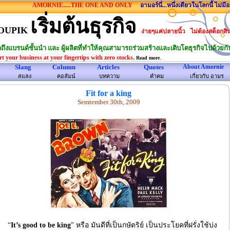
AMORNIE.....THE ONE AND ONLY
อามอร์นี่...หนึ่งเดียวในโลกนี้ ไม่มีอาม
เริ่มต้นธุรกิจ
OUPIK
ง่ายๆแค่ปลายนิ้ว
ไม่ต้องสต็อกสิ
าถึงแบรนด์ชั้นนำ และ ผู้ผลิตที่ทำให้คุณสามารถร่วมสร้างและเติบโตธุรกิจไปด้วยกั
.
rt your business at your fingertips with zero stocks
.
Read more
Slang
Column
Articles
Quotes
About Amornie
สแลง
คอลัมน์
บทความ
คําคม
เกี่ยวกับ อามร
Fit for a king
Semtember 30th, 2009
“
It’s good to be king
” หรือ มันดีที่เป็นกษัตริย์ เป็นประโยคที่ฝรั่งใช้บ่ง