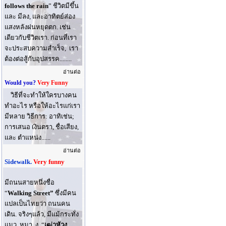
follows the rain
” ชีวิตมีขึ้น
และ มีลง, และอาทิตย์ส่อง
แสงหลังฝนหยุดตก. เช่น
เดียวกับชีวิตเรา. ก่อนที่เรา
จะประสบความสำเร็จ, เรา
ต้องต่อสู้กับอุปสรรค........
อ่านต่อ
Would you?
Very Funny
วิธีที่จะทําให้ใครบางคน
ทําอะไร หรือให้อะไรแก่เรา
มีหลาย วิธีการ: อาทิเช่น;
การเสนอ เงินตรา, ชื่อเสียง,
และ ตําแหน่ง......
อ่านต่อ
Sidewalk.
Very funny
มีถนนสายหนึ่งชื่อ
“
Walking Street”
ซึ่งมีคน
แปลเป็นไทยว่า ถนนคน
เดิน. จริงๆแล้ว, มีแม้กระทั่ง
แมว, หมา, งู, “
เฒ่าหัวงู