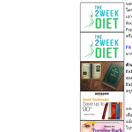
บอก
ใคร
เอา
Roc
Pop
หรื
Fit
มาก
ตัว
Ex
คุณ
Ex
หรู
มี
และ
เดื
แม้
โปร