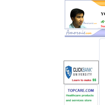
Y
เข้
Sta
www.amornie.com>