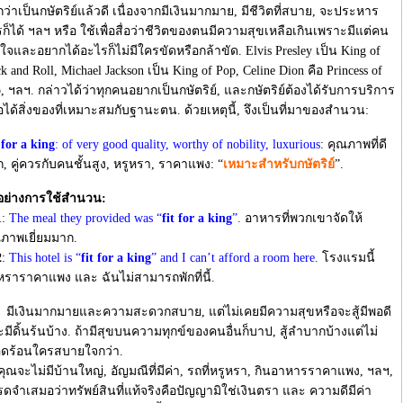
ว่าเป็นกษัตริย์แล้วดี เนื่องจากมีเงินมากมาย, มีชีวิตที่สบาย, จะประหาร
ก็ได้ ฯลฯ หรือ ใช้เพื่อสื่อว่าชีวิตของตนมีความสุขเหลือเกินเพราะมีแต่คน
ใจและอยากได้อะไรก็ไม่มีใครขัดหรือกล้าขัด. Elvis Presley เป็น King of
k and Roll, Michael Jackson เป็น King of Pop, Celine Dion คือ Princess of
, ฯลฯ. กล่าวได้ว่าทุกคนอยากเป็นกษัตริย์, และกษัตริย์ต้องได้รับการบริการ
อได้สิ่งของที่เหมาะสมกับฐานะตน. ด้วยเหตุนี้, จึงเป็นที่มาของสำนวน:
 for a king
: of very good quality, worthy of nobility, luxurious
: คุณภาพที่ดี
, คู่ควรกับคนชั้นสูง, หรูหรา, ราคาแพง: “
เหมาะสำหรับกษัตริย
”.
อย่างการใช้สำนวน:
1
:
The meal they provided was “
fit for a king
”.
อาหารที่พวกเขาจัดให้
ภาพเยี่ยมมาก.
2
:
This hotel is “
fit for a king
” and I can’t afford a room here.
โรงแรมนี้
หราราคาแพง และ ฉันไม่สามารถพักที่นี้.
เงินมากมายและความสะดวกสบาย, แต่ไม่เคยมีความสุขหรือจะสู้มีพอดี
มีดิ้นร้นบ้าง. ถ้ามีสุขบนความทุกข์ของคนอื่นก็บาป, สู้ลำบากบ้างแต่ไม่
อดร้อนใครสบายใจกว่า.
คุณจะไม่มีบ้านใหญ่, อัญมณีที่มีค่า, รถที่หรูหรา, กินอาหารราคาแพง, ฯลฯ,
ดจำเสมอว่าทรัพย์สินที่แท้จริงคือปัญญามิใช่เงินตรา และ ความดีมีค่า