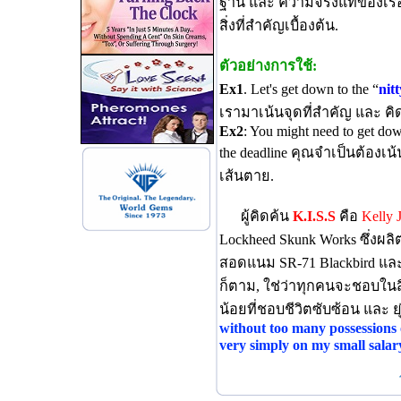
ฐาน และ ความจริงแท้ของเรื่อ
สิ่งที่สำคัญเบื้องต้น.
ตัวอย่างการใช้:
Ex1
. Let's get down to the “
nitt
เรามาเน้นจุดที่สำคัญ และ 
Ex2
: You might need to get do
the deadline คุณจำเป็นต้องเ
เส้นตาย.
ผู้คิดค้น
K.I.S.S
คือ
Kelly 
Lockheed Skunk Works ซึ่งผลิต
สอดแนม SR-71 Blackbird และ
ก็ตาม, ใช่ว่าทุกคนจะชอบในส
น้อยที่ชอบชีวิตซับซ้อน และ ยุ่
without too many possessions
very simply on my small salar