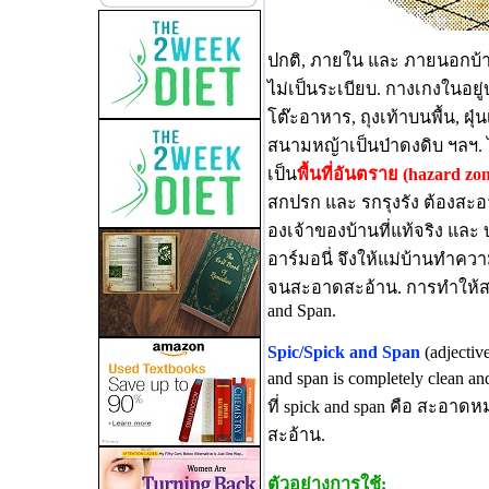
ปกติ, ภายใน และ ภายนอกบ้า
ไม่เป็นระเบียบ. กางเกงในอยู
โต๊ะอาหาร, ถุงเท้าบนพื้น, ฝุ่
สนามหญ้าเป็นป่าดงดิบ ฯลฯ.
เป็น
พื้นที่อันตราย (hazard zo
สกปรก และ รกรุงรัง ต้องสะอ
องเจ้าของบ้านที่แท้จริง และ 
อาร์มอนี่ จึงให้แม่บ้านทำ
จนสะอาดสะอ้าน. การทำให้สถ
and Span.
Spic/Spick and Span
(adjective
and span is completely clean a
ที่ spick and span คือ สะอา
สะอ้าน.
ตัวอย่างการใช้: